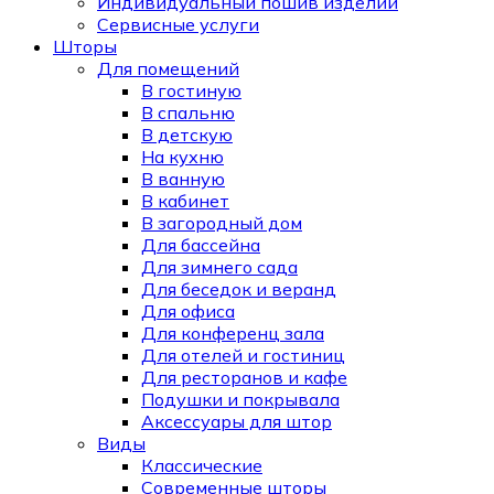
Индивидуальный пошив изделий
Сервисные услуги
Шторы
Для помещений
В гостиную
В спальню
В детскую
На кухню
В ванную
В кабинет
В загородный дом
Для бассейна
Для зимнего сада
Для беседок и веранд
Для офиса
Для конференц зала
Для отелей и гостиниц
Для ресторанов и кафе
Подушки и покрывала
Аксессуары для штор
Виды
Классические
Современные шторы