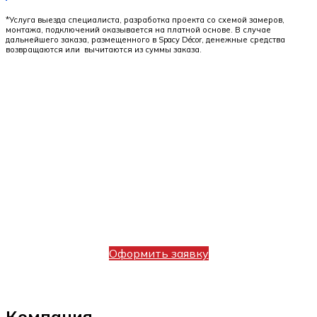
*Услуга выезда специалиста, разработка проекта со схемой замеров,
монтажа, подключений оказывается на платной основе. В случае
дальнейшего заказа, размещенного в Spacy Décor, денежные средства
возвращаются или вычитаются из суммы заказа.
Оставьте заявку или позвоните нам и
узнайте, сколько будут стоить Ваши
будущие шторы.
+7(495) 150-53-33
Оформить заявку
Компания