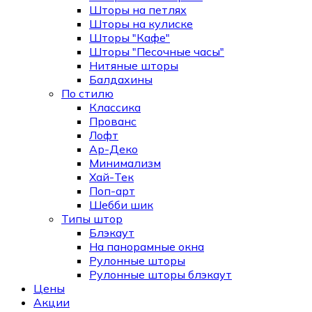
Шторы на петлях
Шторы на кулиске
Шторы "Кафе"
Шторы "Песочные часы"
Нитяные шторы
Балдахины
По стилю
Классика
Прованс
Лофт
Ар-Деко
Минимализм
Хай-Тек
Поп-арт
Шебби шик
Типы штор
Блэкаут
На панорамные окна
Рулонные шторы
Рулонные шторы блэкаут
Цены
Акции