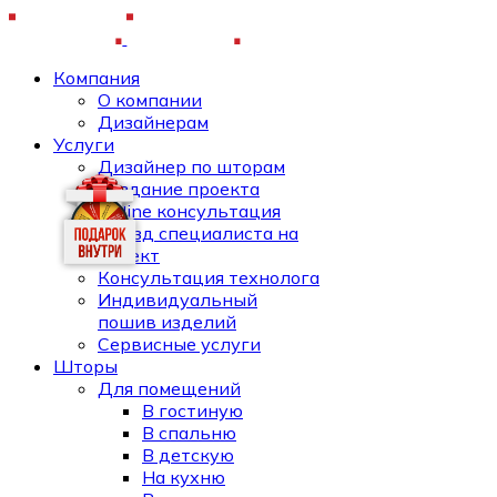
Компания
О компании
Дизайнерам
Услуги
Дизайнер по шторам
Создание проекта
Online консультация
Выезд специалиста на
объект
Консультация технолога
Индивидуальный
пошив изделий
Сервисные услуги
Шторы
Для помещений
В гостиную
В спальню
В детскую
На кухню